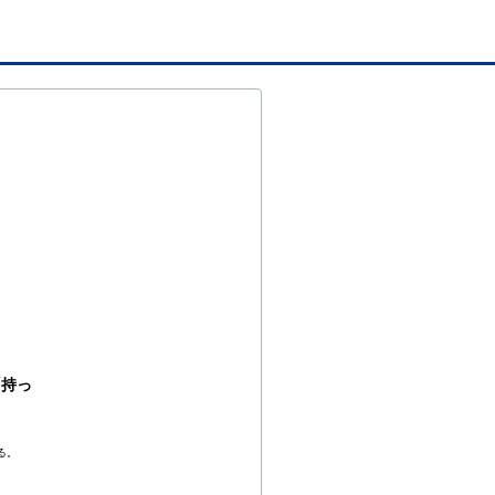
「持っ
る。